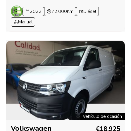
2022
72.000Km
Diésel
Manual
Vehículo de ocasión
Volkswagen
€18.925