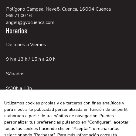
Polígono Campsa, Nave8, Cuenca, 16004 Cuenca
969 71 00 16
angel@gvocuenca.com
Horarios
De lunes a Viernes
9 h a 13 h / 15 h a 20 h
Sábados
9:30h a 13h.
Utilizamos cookies propias y de terceros con fines analíticos y
para mostrarte publicidad personalizada en función de un perfil
Aviso legal
elaborado a partir de tus hábitos de navegación. Puedes
Política de privacidad
personalizar tus preferencias pulsando en "Configurar", aceptar
todas las cookies haciendo clic en "Aceptar", o rechazarlas
Política de cookies
seleccionando "Rechazar". Para más información consulta