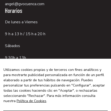
angel@gvocuenca.com
Horarios
De lunes a Viernes
9 h a 13 h / 15 h a 20 h
Sábados
9:30h a 13h.
Utilizamos cookies propias y de terceros con fines analíticos y
para mostrarte publicidad personalizada en función de un perfil
Aviso legal
elaborado a partir de tus hábitos de navegación. Puedes
Política de privacidad
personalizar tus preferencias pulsando en "Configurar", aceptar
todas las cookies haciendo clic en "Aceptar", o rechazarlas
Política de cookies
seleccionando "Rechazar". Para más información consulta
© 2026 GVO CUENCA - Con la tecnología de:
nuestra
Política de Cookies
.