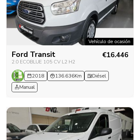
Vehículo de ocasión
Ford Transit
€16.446
2.0 ECOBLUE 105 CV L2 H2
2018
136.636Km
Diésel
Manual