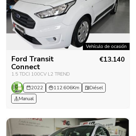
Vehículo de ocasión
Ford Transit
€13.140
Connect
1.5 TDCI 100CV L2 TREND
2022
112.606Km
Diésel
Manual