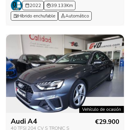
2022
39.133Km
Híbrido enchufable
Automático
Vehículo de ocasión
Audi A4
€29.900
40 TFSI 204 CV S TRONIC S