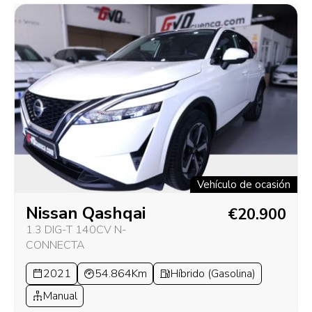
Vehículo de ocasión
Nissan Qashqai
€20.900
1.3 DIG-T 140CV N-
CONNECTA
2021
54.864Km
Híbrido (Gasolina)
Manual