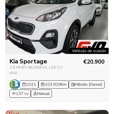
Vehículo de ocasión
Kia Sportage
€20.900
1.6 MHEV BUSINESS 136 CV
4X4
2021
103.929Km
Híbrido (Diesel)
137 cv
Manual