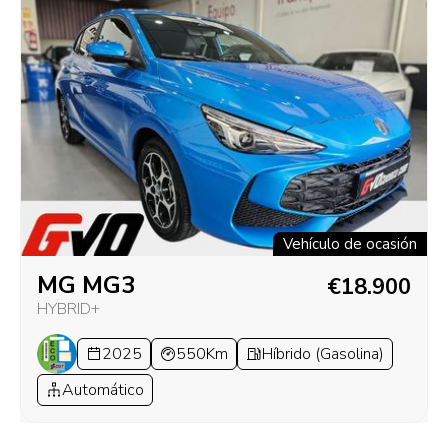
Vehículo de ocasión
MG MG3
€18.900
HYBRID+
2025
550Km
Híbrido (Gasolina)
Automático