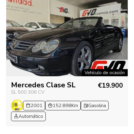
Vehículo de ocasión
Mercedes Clase SL
€19.900
SL 500 306 CV
2001
152.898Km
Gasolina
Automático