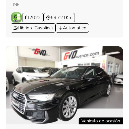
LINE
2022
53.721Km
Híbrido (Gasolina)
Automático
Vehículo de ocasión