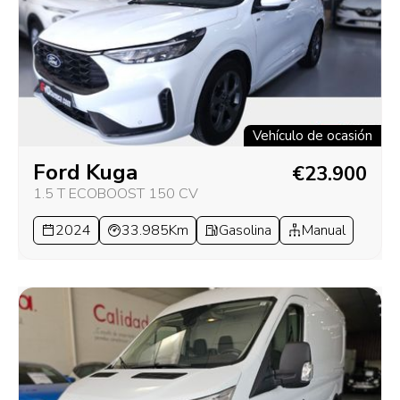
Vehículo de ocasión
Ford Kuga
€23.900
1.5 T ECOBOOST 150 CV
2024
33.985Km
Gasolina
Manual