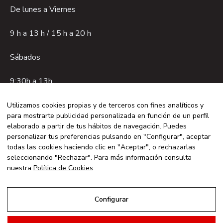
De lunes a Viernes
9 h a 13 h / 15 h a 20 h
Sábados
9:30h a 13h.
Utilizamos cookies propias y de terceros con fines analíticos y
para mostrarte publicidad personalizada en función de un perfil
Aviso legal
elaborado a partir de tus hábitos de navegación. Puedes
Política de privacidad
personalizar tus preferencias pulsando en "Configurar", aceptar
todas las cookies haciendo clic en "Aceptar", o rechazarlas
Política de cookies
seleccionando "Rechazar". Para más información consulta
© 2026 GVO CUENCA - Con la tecnología de:
nuestra
Política de Cookies
.
Configurar
Aviso Legal