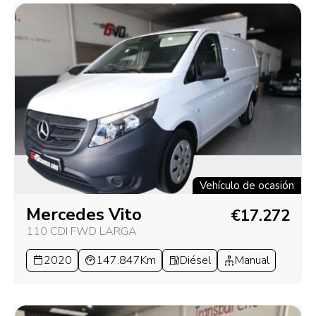
Vehículo de ocasión
Mercedes Vito
€17.272
110 CDI FWD LARGA
2020
147.847Km
Diésel
Manual