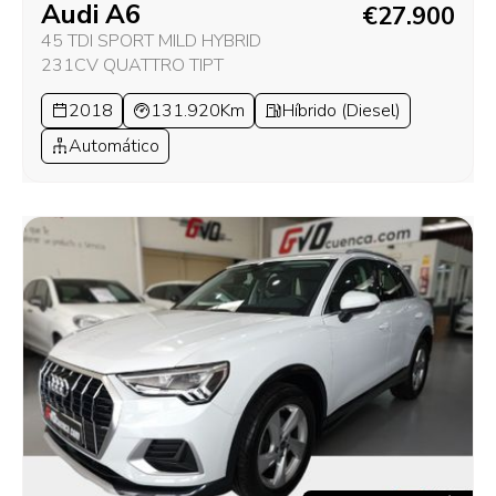
Audi A6
€27.900
45 TDI SPORT MILD HYBRID
231CV QUATTRO TIPT
2018
131.920Km
Híbrido (Diesel)
Automático