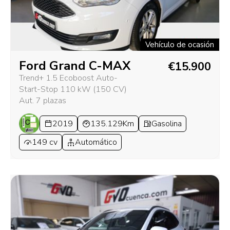
Vehículo de ocasión
Ford Grand C-MAX
€15.900
Trend+ 1.5 Ecoboost Auto-
Start-Stop 110 kW (150 CV)
Aut. 7 plazas
2019
135.129Km
Gasolina
149 cv
Automático