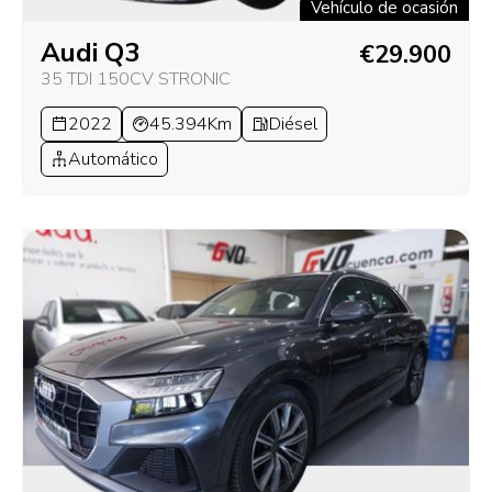
Vehículo de ocasión
Audi Q3
€29.900
35 TDI 150CV STRONIC
2022
45.394Km
Diésel
Automático