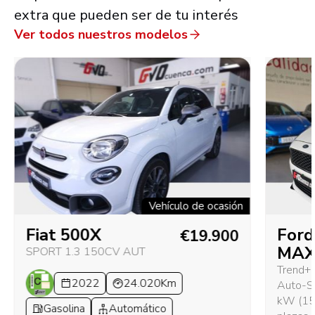
extra que pueden ser de tu interés
Ver todos nuestros modelos
Vehículo de ocasión
Fiat 500X
Ford
€19.900
MA
SPORT 1.3 150CV AUT
Trend+ 
2022
24.020Km
Auto-S
kW (15
Gasolina
Automático