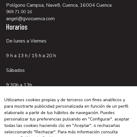
Polígono Campsa, Nave8, Cuenca, 16004 Cuenca
969 71 00 16
angel@gvocuenca.com
Horarios
De lunes a Viernes
9 h a 13 h / 15 h a 20 h
Sábados
9:30h a 13h.
Utilizamos cookies propias y de terceros con fines analíticos y
para mostrarte publicidad personalizada en función de un perfil
Aviso legal
elaborado a partir de tus hábitos de navegación. Puedes
Política de privacidad
personalizar tus preferencias pulsando en "Configurar", aceptar
todas las cookies haciendo clic en "Aceptar", o rechazarlas
Política de cookies
seleccionando "Rechazar". Para más información consulta
© 2026 GVO CUENCA - Con la tecnología de: