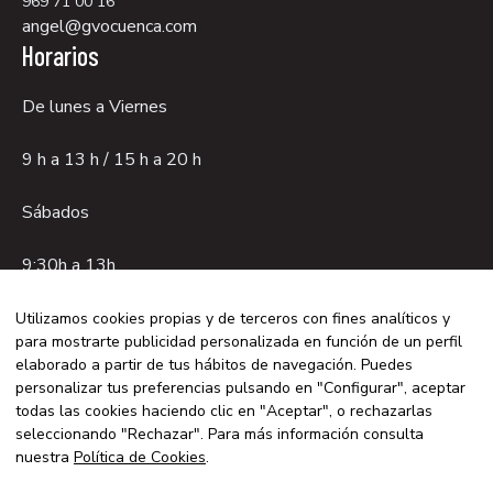
969 71 00 16
angel@gvocuenca.com
Horarios
De lunes a Viernes
9 h a 13 h / 15 h a 20 h
Sábados
9:30h a 13h.
Utilizamos cookies propias y de terceros con fines analíticos y
para mostrarte publicidad personalizada en función de un perfil
Aviso legal
elaborado a partir de tus hábitos de navegación. Puedes
Política de privacidad
personalizar tus preferencias pulsando en "Configurar", aceptar
todas las cookies haciendo clic en "Aceptar", o rechazarlas
Política de cookies
seleccionando "Rechazar". Para más información consulta
© 2026 GVO CUENCA - Con la tecnología de:
nuestra
Política de Cookies
.