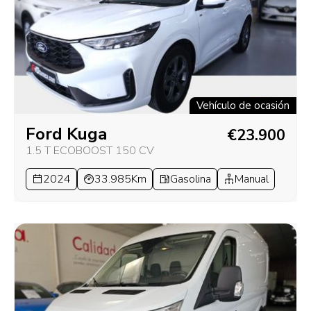
Vehículo de ocasión
Ford Kuga
€23.900
1.5 T ECOBOOST 150 CV
2024
33.985Km
Gasolina
Manual