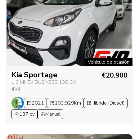
Vehículo de ocasión
Kia Sportage
€20.900
1.6 MHEV BUSINESS 136 CV
4X4
2021
103.929Km
Híbrido (Diesel)
137 cv
Manual