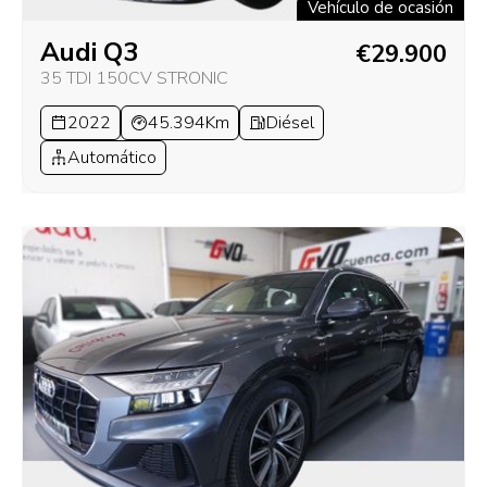
Vehículo de ocasión
Audi Q3
€29.900
35 TDI 150CV STRONIC
2022
45.394Km
Diésel
Automático