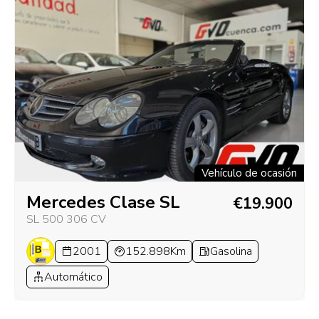
Vehículo de ocasión
Mercedes Clase SL
€19.900
SL 500 306 CV
2001
152.898Km
Gasolina
Automático