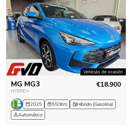
Vehículo de ocasión
MG MG3
€18.900
HYBRID+
2025
550Km
Híbrido (Gasolina)
Automático