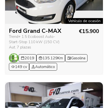
Vehículo de ocasión
Ford Grand C-MAX
€15.900
Trend+ 1.5 Ecoboost Auto-
Start-Stop 110 kW (150 CV)
Aut. 7 plazas
2019
135.129Km
Gasolina
149 cv
Automático