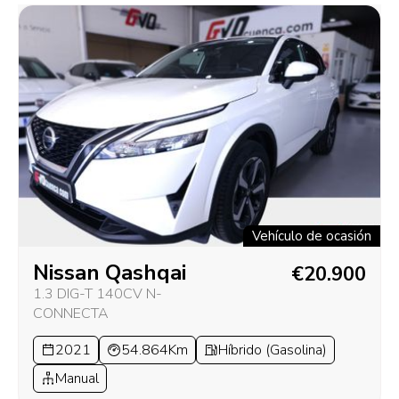
Vehículo de ocasión
Nissan Qashqai
€20.900
1.3 DIG-T 140CV N-
CONNECTA
2021
54.864Km
Híbrido (Gasolina)
Manual