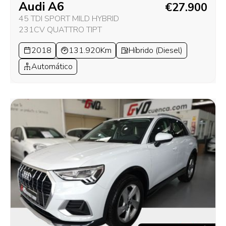
Audi A6
€27.900
45 TDI SPORT MILD HYBRID
231CV QUATTRO TIPT
2018
131.920Km
Híbrido (Diesel)
Automático