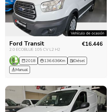
Vehículo de ocasión
Ford Transit
€16.446
2.0 ECOBLUE 105 CV L2 H2
2018
136.636Km
Diésel
Manual