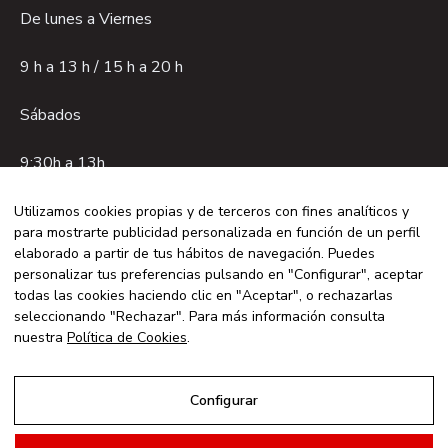
De lunes a Viernes
9 h a 13 h / 15 h a 20 h
Sábados
9:30h a 13h.
Utilizamos cookies propias y de terceros con fines analíticos y
para mostrarte publicidad personalizada en función de un perfil
Aviso legal
elaborado a partir de tus hábitos de navegación. Puedes
Política de privacidad
personalizar tus preferencias pulsando en "Configurar", aceptar
todas las cookies haciendo clic en "Aceptar", o rechazarlas
Política de cookies
seleccionando "Rechazar". Para más información consulta
© 2026 GVO CUENCA - Con la tecnología de:
nuestra
Política de Cookies
.
Configurar
Aviso Legal