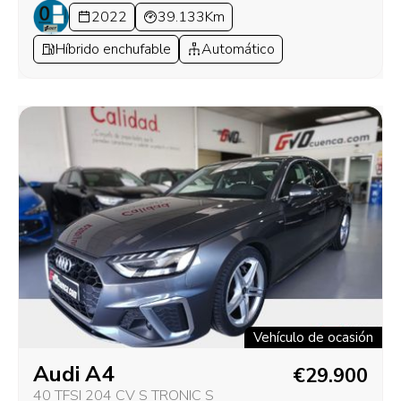
2022
39.133Km
Híbrido enchufable
Automático
Vehículo de ocasión
Audi A4
€29.900
40 TFSI 204 CV S TRONIC S