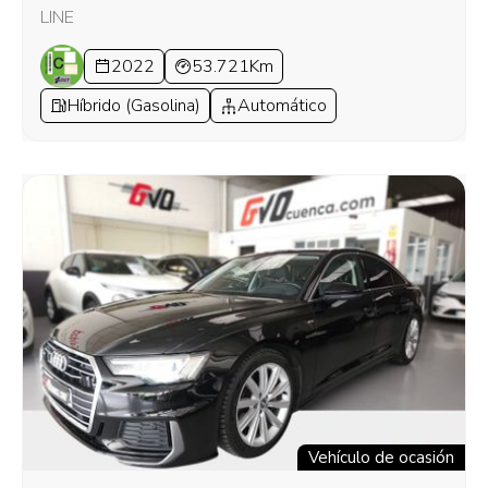
LINE
2022
53.721Km
Híbrido (Gasolina)
Automático
Vehículo de ocasión