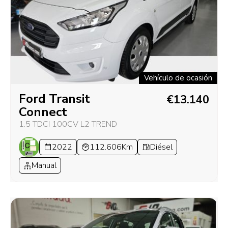
Vehículo de ocasión
Ford Transit
€13.140
Connect
1.5 TDCI 100CV L2 TREND
2022
112.606Km
Diésel
Manual