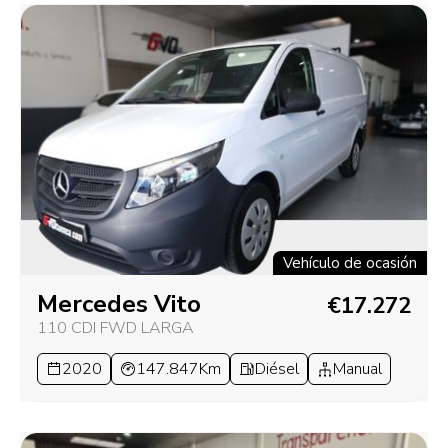
Vehículo de ocasión
Mercedes Vito
€17.272
110 CDI FWD LARGA
2020
147.847Km
Diésel
Manual