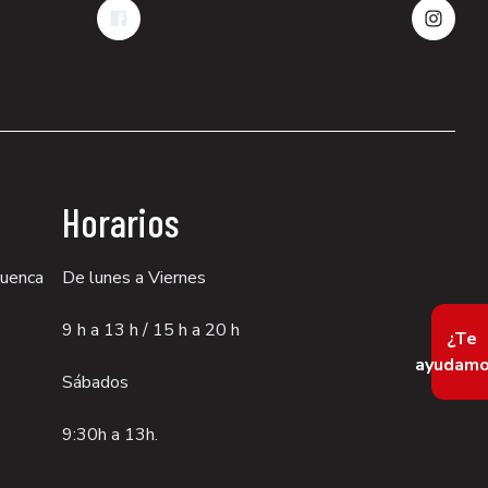
Horarios
Cuenca
De lunes a Viernes
9 h a 13 h / 15 h a 20 h
¿Te
ayudamo
Sábados
9:30h a 13h.