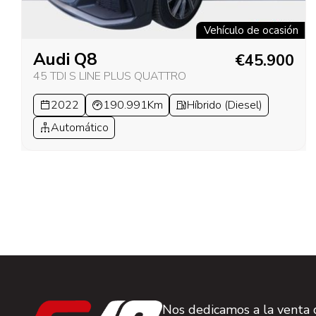
Vehículo de ocasión
Audi Q8
€45.900
45 TDI S LINE PLUS QUATTRO
2022
190.991Km
Híbrido (Diesel)
Automático
Nos dedicamos a la venta d