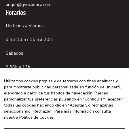
angel@gvocuenca.com
Horarios
De lunes a Viernes
9 h a 13 h / 15 h a 20 h
Sábados
9:30h a 13h.
Utilizamos cookies propias y de terceros con fines analíticos y
para mostrarte publicidad personalizada en función de un perfil
Aviso legal
elaborado a partir de tus hábitos de navegación. Puedes
Política de privacidad
personalizar tus preferencias pulsando en "Configurar", aceptar
todas las cookies haciendo clic en "Aceptar", o rechazarlas
Política de cookies
seleccionando "Rechazar". Para más información consulta
© 2026 GVO CUENCA - Con la tecnología de:
nuestra
Política de Cookies
.